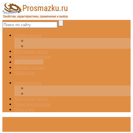
Замена масла
В двигателе
В коробке
Моторное масло
Трансмиссионное
Полезно знать
Прочие смазки
Присадки
Замена масла
В двигателе
В коробке
Моторное масло
Трансмиссионное
Присадки