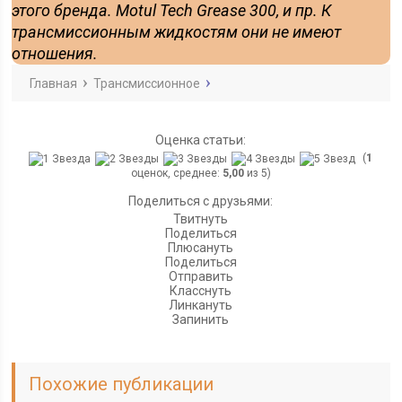
этого бренда. Motul Tech Grease 300, и пр. К
трансмиссионным жидкостям они не имеют
отношения.
Главная
Трансмиссионное
Оценка статьи:
(
1
оценок, среднее:
5,00
из 5)
Поделиться с друзьями:
Твитнуть
Поделиться
Плюсануть
Поделиться
Отправить
Класснуть
Линкануть
Запинить
Похожие публикации